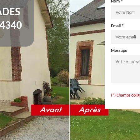
Nom *
ADES
94340
Email *
Message
(*) Champs oblig