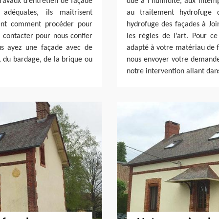
 travaux d’entretien de façade
due à l’humidité, aux intemp
adéquates, ils maîtrisent
au traitement hydrofuge 
vent comment procéder pour
hydrofuge des façades à Join
s contacter pour nous confier
les règles de l’art. Pour ce
us ayez une façade avec de
adapté à votre matériau de fa
x, du bardage, de la brique ou
nous envoyer votre demande d
notre intervention allant dan