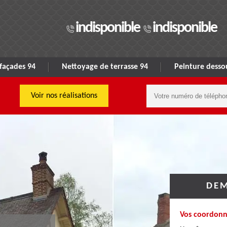
indisponible
indisponible
façades 94
Nettoyage de terrasse 94
Peinture dessou
Voir nos réalisations
DEM
Vos coordonn