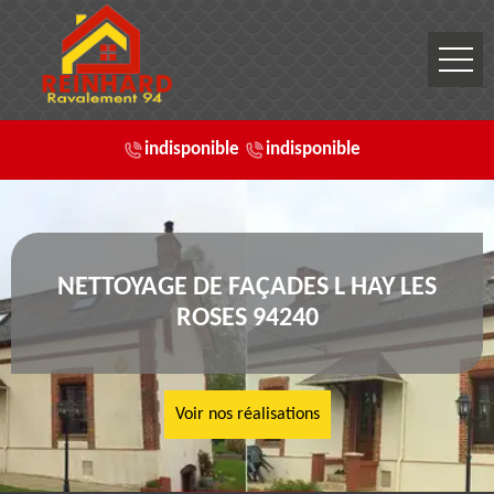
indisponible
indisponible
NETTOYAGE DE FAÇADES L HAY LES
ROSES 94240
Voir nos réalisations