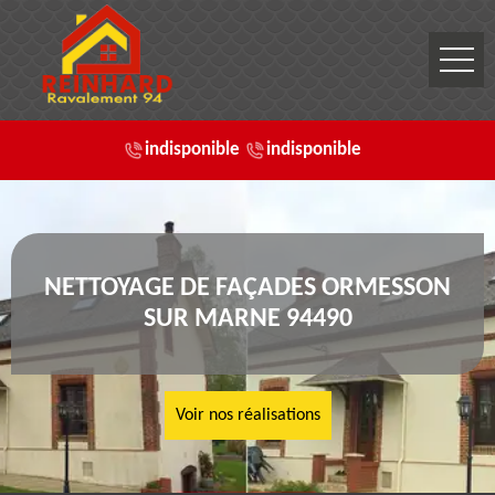
indisponible
indisponible
NETTOYAGE DE FAÇADES ORMESSON
SUR MARNE 94490
Voir nos réalisations