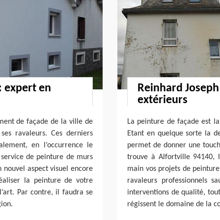
: expert en
Reinhard Joseph 
extérieurs
ment de façade de la ville de
La peinture de façade est la
e ses ravaleurs. Ces derniers
Etant en quelque sorte la d
alement, en l’occurrence le
permet de donner une touche
e service de peinture de murs
trouve à Alfortville 94140, 
n nouvel aspect visuel encore
main vos projets de peinture
éaliser la peinture de votre
ravaleurs professionnels s
’art. Par contre, il faudra se
interventions de qualité, to
ion.
régissent le domaine de la c