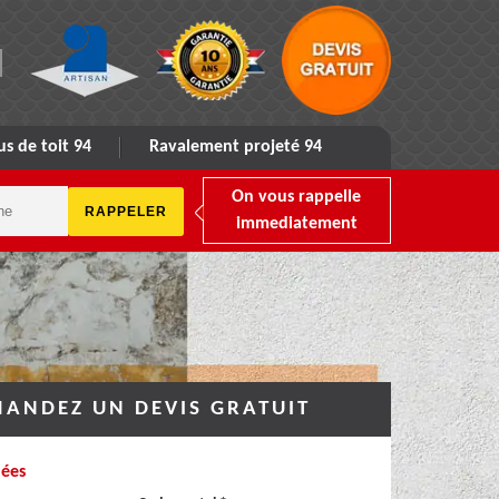
s de toit 94
Ravalement projeté 94
On vous rappelle
immediatement
ANDEZ UN DEVIS GRATUIT
ées