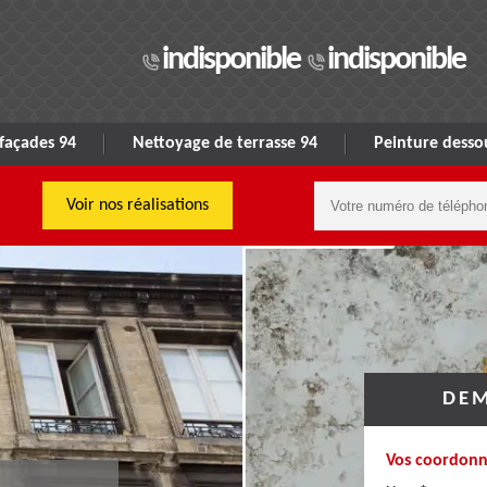
indisponible
indisponible
façades 94
Nettoyage de terrasse 94
Peinture dessou
Voir nos réalisations
DEM
Vos coordonn