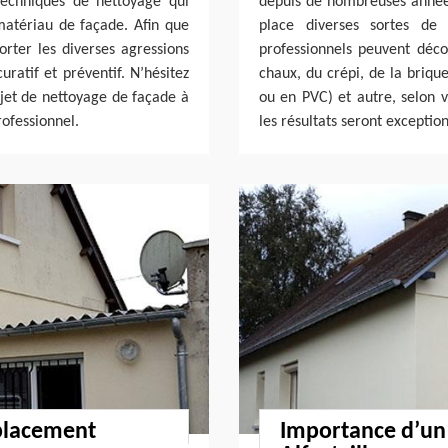
techniques de nettoyage qui
depuis de nombreuses année
matériau de façade. Afin que
place diverses sortes de 
rter les diverses agressions
professionnels peuvent déco
uratif et préventif. N’hésitez
chaux, du crépi, de la briqu
ojet de nettoyage de façade à
ou en PVC) et autre, selon v
rofessionnel.
les résultats seront exception
éplacement
Importance d’un