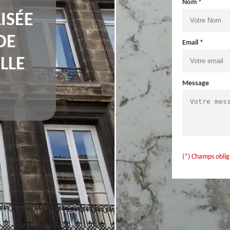
Nom *
ISÉE
DE
Email *
LLE
Message
(*) Champs oblig