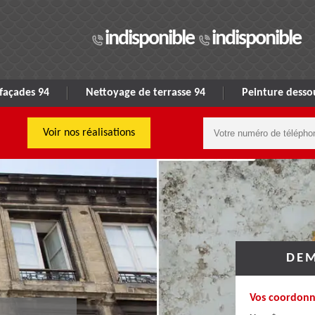
indisponible
indisponible
façades 94
Nettoyage de terrasse 94
Peinture dessou
Voir nos réalisations
DEM
Vos coordonn