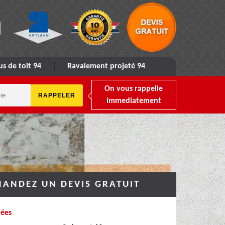
s de toit 94
Ravalement projeté 94
On vous rappelle
immediatement
ANDEZ UN DEVIS GRATUIT
ées