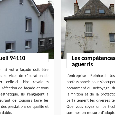
ueil 94110
Les compétences 
aguerris
l si votre façade doit être
es services de réparation de
L’entreprise Reinhard J
er celle-ci. Nos ravaleurs
professionnels pour s’occupe
e réfection de façade et vous
notamment du nettoyage, du
sthétique. Ils s’engagent à
la finition et de la protect
surant de toujours faire les
parfaitement les diverses 
 des prestations de qualité et
Que vous soyez un particul
ordable.
sommes en mesure d’adopter