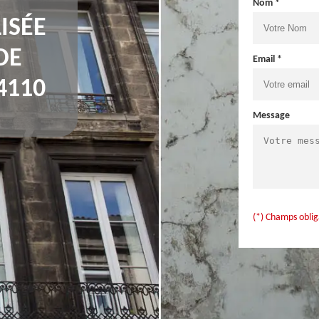
Nom *
ISÉE
DE
Email *
4110
Message
(*) Champs oblig