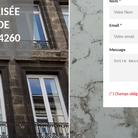
Nom *
ISÉE
DE
Email *
4260
Message
(*) Champs oblig