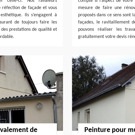
er celle-ci. Nos ravaleurs
compte si l’aspect de votr
e réfection de façade et vous
mesure de faire une rénov
sthétique. Ils s’engagent à
proposés dans ce sens sont l
surant de toujours faire les
façades, le ravitaillement d
 des prestations de qualité et
pouvons réaliser les tra
ordable.
gratuitement votre devis rén
ravalement de
Peinture pour mu