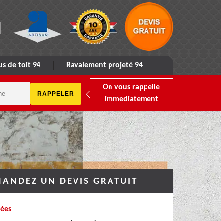
s de toit 94
Ravalement projeté 94
On vous rappelle
immediatement
ANDEZ UN DEVIS GRATUIT
ées