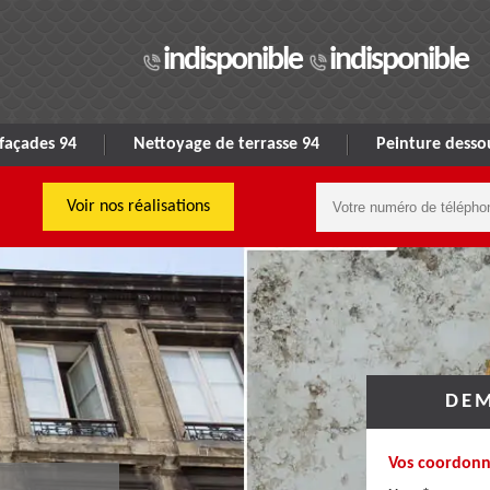
indisponible
indisponible
façades 94
Nettoyage de terrasse 94
Peinture dessou
Voir nos réalisations
DEM
Vos coordonn