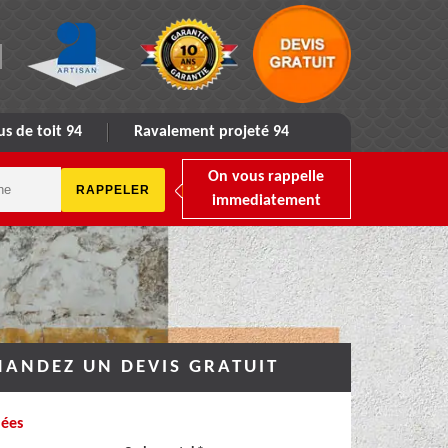
s de toit 94
Ravalement projeté 94
On vous rappelle
immediatement
ANDEZ UN DEVIS GRATUIT
ées