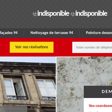
indisponible
indisponible
façades 94
Nettoyage de terrasse 94
Peinture dessou
Voir nos réalisations
DEM
Vos coordonn