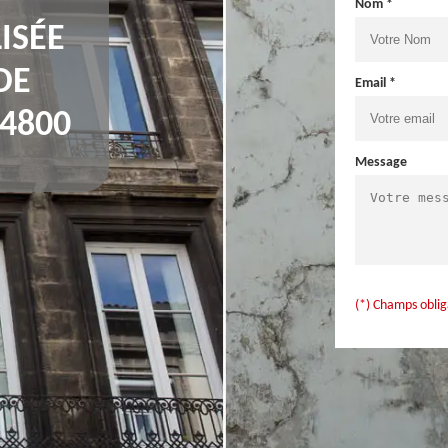
Nom *
ISÉE
DE
Email *
94800
Message
(*) Champs oblig