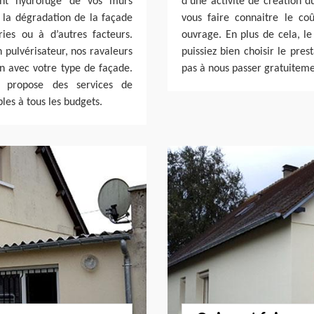
ment hydrofuge de vos murs
d’une activité de création d
 la dégradation de la façade
vous faire connaitre le coû
ies ou à d’autres facteurs.
ouvrage. En plus de cela, le
pulvérisateur, nos ravaleurs
puissiez bien choisir le pres
on avec votre type de façade.
pas à nous passer gratuitem
h propose des services de
les à tous les budgets.