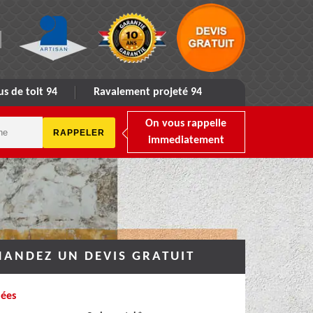
s de toit 94
Ravalement projeté 94
On vous rappelle
immediatement
ANDEZ UN DEVIS GRATUIT
ées