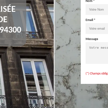
Nom *
ISÉE
DE
Email *
94300
Message
(*) Champs oblig