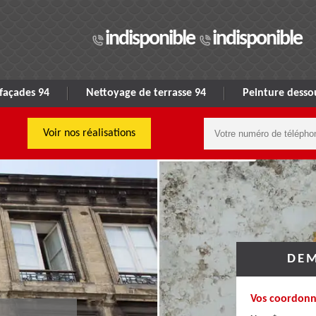
indisponible
indisponible
façades 94
Nettoyage de terrasse 94
Peinture dessou
Voir nos réalisations
DEM
Vos coordonn