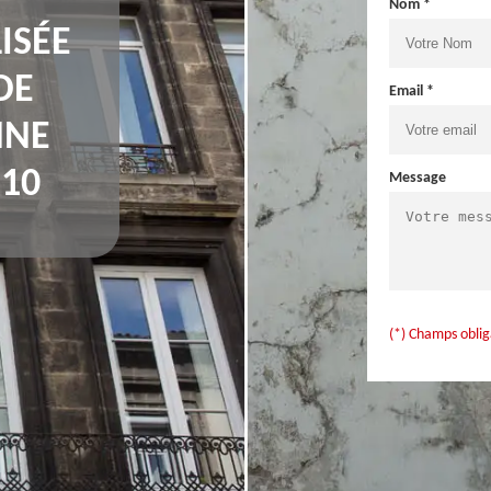
Nom *
ISÉE
DE
Email *
NNE
210
Message
(*) Champs oblig