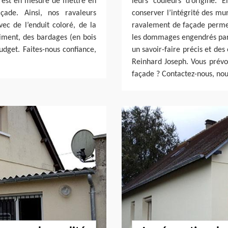
 est en mesure de mettre en
leurs couleurs d’origine. E
çade. Ainsi, nos ravaleurs
conserver l’intégrité des mur
ec de l’enduit coloré, de la
ravalement de façade permet
ciment, des bardages (en bois
les dommages engendrés par l
udget. Faites-nous confiance,
un savoir-faire précis et des 
Reinhard Joseph. Vous prévoy
façade ? Contactez-nous, nou