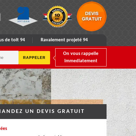
s de toit 94
Ravalement projeté 94
On vous rappelle
immediatement
ANDEZ UN DEVIS GRATUIT
ées