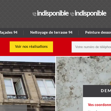
indisponible
indisponible
façades 94
Nettoyage de terrasse 94
Peinture dessou
Voir nos réalisations
DEM
Vos coordonn